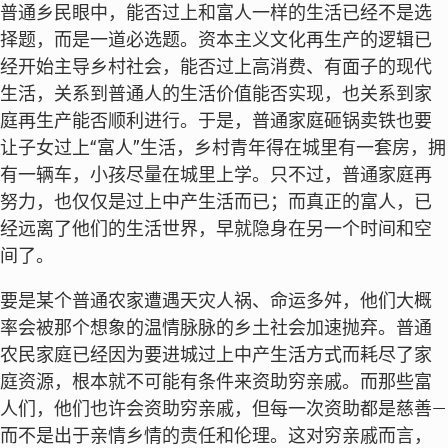
普通乡民眼中，能否过上和富人一样的生活已经不是选
择题，而是一道必选题。资本主义文化再生产的逻辑已
经开始主导乡村社会，能否过上高消费、有面子的现代
生活，关系到普通人的生活价值能否实现，也关系到家
庭再生产能否顺利进行。于是，普通家庭砸锅卖铁也要
让子女过上“富人”生活，乡村青年得在城里有一套房，拥
有一辆车，小孩尽量在城里上学。只不过，普通家庭再
努力，也仅仅是过上中产生活而已；而真正的富人，已
经远离了他们的生活世界，早就隐身在另一个时间和空
间了。
要是某个普通农家遭遇天灾人祸、命运多舛，他们大概
率会被那个想象的温情脉脉的乡土社会加速抛弃。普通
农民家庭已经因为要进城过上中产生活方式而耗尽了家
庭资源，根本就不可能有条件来资助穷亲戚。而那些富
人们，他们也许会资助穷亲戚，但每一次资助都是慈善—
而不是出于亲情乡情的责任和伦理。这对穷亲戚而言，