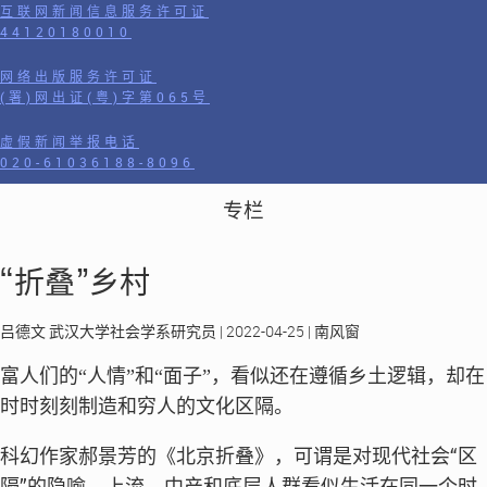
互联网新闻信息服务许可证
44120180010
网络出版服务许可证
(署)网出证(粤)字第065号
虚假新闻举报电话
020-61036188-8096
专栏
“折叠”乡村
吕德文 武汉大学社会学系研究员 | 2022-04-25 | 南风窗
富人们的“人情”和“面子”，看似还在遵循乡土逻辑，却在
时时刻刻制造和穷人的文化区隔。
科幻作家郝景芳的《北京折叠》，可谓是对现代社会“区
隔”的隐喻，上流、中产和底层人群看似生活在同一个时